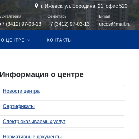

г. Ижевск, ул. Бородина, 21, офис 520
Бухгалтерия:
Секретарь:
E-mail
+7 (3412) 97-03-13
+7 (3412) 97-03-13
urccs@mail.ru
О ЦЕНТРЕ
КОНТАКТЫ
Информация о центре
Новости центра
Cертификаты
Спектр оказываемых услуг
Нормативные документы