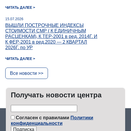
возможностей строительных
организаций;
ЧИТАТЬ ДАЛЕЕ >
15.07.2026
ВЫШЛИ ПОСТРОЧНЫЕ ИНДЕКСЫ
СТОИМОСТИ СМР ( К ЕДИНИЧНЫМ
9.
Составляем региональные
РАСЦЕНКАМ), К ТЕР-2001 в ред. 2014Г. И
бюллетени текущих и
К ФЕР-2001 в ред.2020 — 2 КВАРТАЛ
прогнозных индексов цен по
2026Г. по УР
видам строительства и по
основным ресурсам,
ЧИТАТЬ ДАЛЕЕ >
потребляемым в
строительстве;
Все новости >>
Получать новости центра
10.
Формируем региональный
автоматизированный банк
ресурсно-стоимостных
показателей по
Согласен с правилами
Политики
построенным и введенным
конфиденциальности
в эксплуатацию объектам, и
производственным