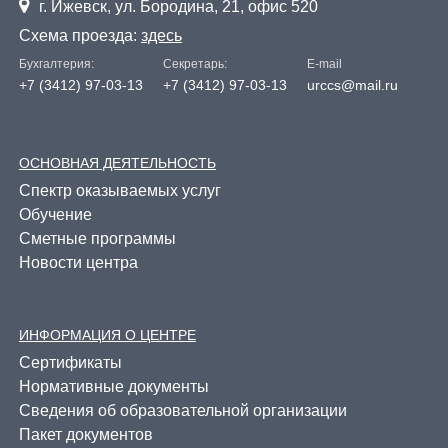

г. Ижевск, ул. Бородина, 21, офис 520
стоимости строительства в
Схема проезда:
здесь
условиях постоянно
меняющихся
Бухгалтерия:
Секретарь:
E-mail
ценообразующих факторов;
+7 (3412) 97-03-13
+7 (3412) 97-03-13
urccs@mail.ru
ОСНОВНАЯ ДЕЯТЕЛЬНОСТЬ
13.
Ведем организационную и
методическую работу по
Спектр оказываемых услуг
компьютеризации сметных
Обучение
расчетов в регионе;
Сметные программы
Новости центра
14.
Производим расчеты на
ИНФОРМАЦИЯ О ЦЕНТРЕ
ЭВМ фактической
стоимости выполненных
Cертификаты
работ и производственных
Нормативные документы
затрат подрядчиком по
Сведения об образовательной организации
объекту строительства;
Пакет документов