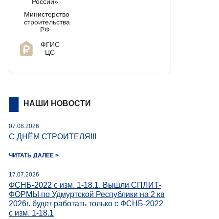
нарушений действующих
России»
нормативов
Министерство
ценообразования и готовит
строительства
соответствующие
РФ
предложения;
ФГИС
ЦС
7.
Даем разъяснения и
консультации по вопросам
норм, правил и методических
НАШИ НОВОСТИ
вопросов ценообразования в
строительстве;
07.08.2026
С ДНЁМ СТРОИТЕЛЯ!!!
ЧИТАТЬ ДАЛЕЕ >
8.
Проводим анализ затрат по
17.07.2026
построенным объектам,
ФСНБ-2022 с изм. 1-18.1. Вышли СПЛИТ-
выполненным видам работ,
ФОРМЫ по Удмуртской Республики на 2 кв
исходных условий поставок и
2026г. будет работать только с ФСНБ-2022
строительства, технических и
с изм. 1-18.1
технологических