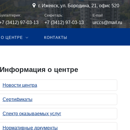

г. Ижевск, ул. Бородина, 21, офис 520
Бухгалтерия:
Секретарь:
E-mail
+7 (3412) 97-03-13
+7 (3412) 97-03-13
urccs@mail.ru
О ЦЕНТРЕ
КОНТАКТЫ
Информация о центре
Новости центра
Cертификаты
Спектр оказываемых услуг
Нормативные документы