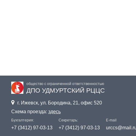
общество с ограниченной ответственностью
ДПО УДМУРТСКИЙ РЦЦС

г. Ижевск, ул. Бородина, 21, офис 520
Схема проезда:
здесь
Бухгалтерия:
Секретарь:
E-mail
+7 (3412) 97-03-13
+7 (3412) 97-03-13
urccs@mail.r